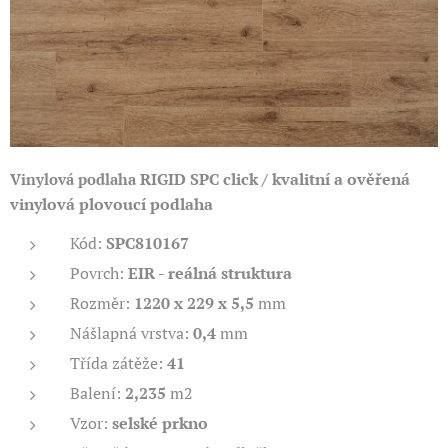
RIGID SPC click / kvalitní a ověřená
Vinylová podlaha
vinylová plovoucí podlaha
Kód:
SPC810167
Povrch:
EIR - reálná struktura
Rozměr:
1220 x 229 x 5,5
mm
Nášlapná vrstva:
0,4
mm
Třída zátěže:
41
Balení:
2,235
m2
Vzor:
selské prkno