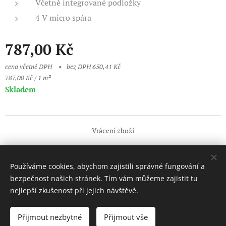
Včetně integrované podložky
4 V micro spára
787,00
Kč
cena včetně DPH
bez DPH 650,41 Kč
787,00 Kč / 1 m²
Skladem
Vrácení zboží
Obchodní podmínky
Používáme cookies, abychom zajistili správné fungování a
Vytvořeno službou
Webnode
Cookies
bezpečnost našich stránek. Tím vám můžeme zajistit tu
nejlepší zkušenost při jejich návštěvě.
Do košíku
Přijmout nezbytné
Přijmout vše