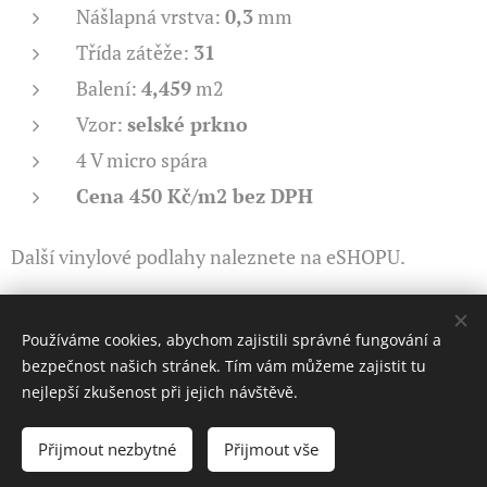
Nášlapná vrstva:
0,3
mm
Třída zátěže:
31
Balení:
4,459
m2
Vzor:
selské prkno
4 V micro spára
Cena 450 Kč/m2 bez DPH
Další vinylové podlahy naleznete na eSHOPU.
Používáme cookies, abychom zajistili správné fungování a
Vrácení zboží
bezpečnost našich stránek. Tím vám můžeme zajistit tu
nejlepší zkušenost při jejich návštěvě.
Obchodní podmínky
Přijmout nezbytné
Přijmout vše
Vytvořeno službou
Webnode
Cookies