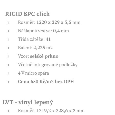
RIGID SPC click
Rozměr:
1220 x 229 x 5,5
mm
Nášlapná vrstva:
0,4
mm
Třída zátěže:
41
Balení:
2,235
m2
Vzor:
selské prkno
Včetně integrované podložky
4 V micro spára
Cena 650 Kč/m2 bez DPH
LVT - vinyl lepený
Rozměr:
1219,2 x 228,6 x 2
mm