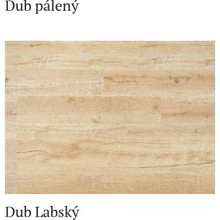
Dub pálený
Dub Labský