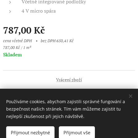
Včetně integrované podložky
4 V micro spára
787,00
Kč
cena včetně DPH
bez DPH 650,41 Kč
787,00 Kč / 1 m²
Skladem
Vrácení zboží
Obchodní podmínky
Používáme cookies, abychom zajistili správné fungování a
Vytvořeno službou
Webnode
Cookies
bezpečnost našich stránek. Tím vám můžeme zajistit tu
nejlepší zkušenost při jejich návštěvě.
Do košíku
Přijmout nezbytné
Přijmout vše