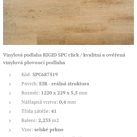
RIGID SPC click / kvalitní a ověřená
Vinylová podlaha
vinylová plovoucí podlaha
Kód:
SPC687519
Povrch:
EIR - reálná struktura
Rozměr:
1220 x 229 x 5,5
mm
Nášlapná vrstva:
0,4
mm
Třída zátěže:
41
Balení:
2,235
m2
Vzor:
selské prkno